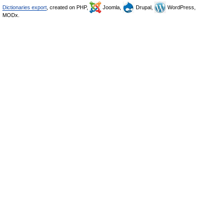
Dictionaries export
, created on PHP,
Joomla,
Drupal,
WordPress,
MODx.