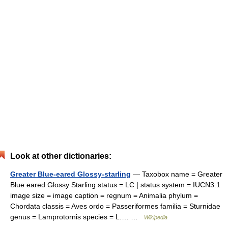
Look at other dictionaries:
Greater Blue-eared Glossy-starling
— Taxobox name = Greater
Blue eared Glossy Starling status = LC | status system = IUCN3.1
image size = image caption = regnum = Animalia phylum =
Chordata classis = Aves ordo = Passeriformes familia = Sturnidae
genus = Lamprotornis species = L.… …
Wikipedia