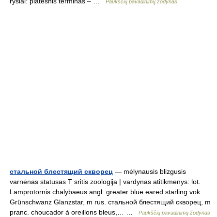
ryšiai: platesnis terminas – …
Paukščių pavadinimų žodynas
стальной блестящий скворец
— mėlynausis blizgusis
varnėnas statusas T sritis zoologija | vardynas atitikmenys: lot.
Lamprotornis chalybaeus angl. greater blue eared starling vok.
Grünschwanz Glanzstar, m rus. стальной блестящий скворец, m
pranc. choucador à oreillons bleus,… …
Paukščių pavadinimų žodynas