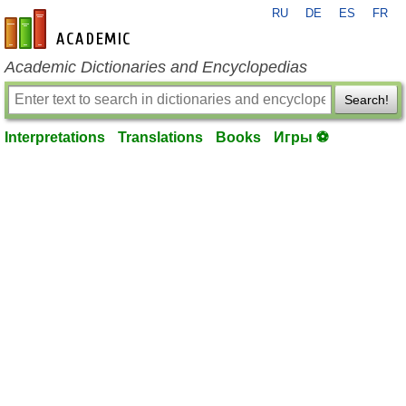
RU
DE
ES
FR
en-academic.com
Academic Dictionaries and Encyclopedias
Search!
Interpretations
Translations
Books
Игры ⚽