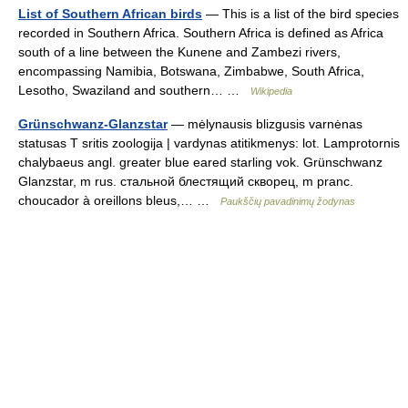
List of Southern African birds
— This is a list of the bird species
recorded in Southern Africa. Southern Africa is defined as Africa
south of a line between the Kunene and Zambezi rivers,
encompassing Namibia, Botswana, Zimbabwe, South Africa,
Lesotho, Swaziland and southern… …
Wikipedia
Grünschwanz-Glanzstar
— mėlynausis blizgusis varnėnas
statusas T sritis zoologija | vardynas atitikmenys: lot. Lamprotornis
chalybaeus angl. greater blue eared starling vok. Grünschwanz
Glanzstar, m rus. стальной блестящий скворец, m pranc.
choucador à oreillons bleus,… …
Paukščių pavadinimų žodynas