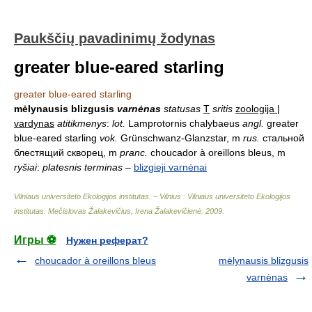
Paukščių pavadinimų žodynas
greater blue-eared starling
greater blue-eared starling
mėlynausis blizgusis
varnėnas
statusas
T
sritis
zoologija |
vardynas
atitikmenys
:
lot.
Lamprotornis chalybaeus
angl.
greater
blue-eared starling
vok.
Grünschwanz-Glanzstar, m
rus.
стальной
блестящий скворец, m
pranc.
choucador à oreillons bleus, m
ryšiai
:
platesnis terminas
–
blizgieji varnėnai
Vilniaus universiteto Ekologijos institutas. – Vilnius : Vilniaus universiteto Ekologijos
institutas
.
Mečislovas Žalakevičius, Irena Žalakevičienė
.
2009
.
Игры ⚽
Нужен реферат?
choucador à oreillons bleus
mėlynausis blizgusis
varnėnas